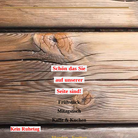
Schön das Sie
auf unserer
Seite sind!
Frühstück
Mitagstisch
Kaffe & Kuchen
Kein Ruhetag
Montag - Freitag